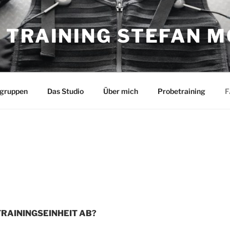
 TRAINING STEFAN 
lgruppen
Das Studio
Über mich
Probetraining
F
TRAININGSEINHEIT AB?