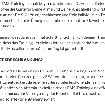
r EMS-Trainingseinheit beginnst, bekommst Du von uns Dein
owie die Gurte für Deine Arme und Beine. Anschließend wirs
en an das EMS-Gerät angeschlossen und Dein individuelles Tr
unterschiedlichste Übungen ausführen – einmal mit Gewicht, 
efinden.
ining wirst du erst einmal Schritt für Schritt von deinem Tra
n, dass das Training um einiges intensiver ist als herkömmlich
Ein Muskelkater am nächsten Tag ist garantiert!
LTERSBESCHRÄNKUNG?
g darfst Du bei uns ab Deinem 18. Lebensjahr beginnen. Nac
upt keine Grenzen gesetzt! Wir empfehlen sogar, besonders i
ch zu entdecken, da es eine äußerst gelenkschonende Trainin
ävention von Alterskrankheiten ist das EMS-Training eine ef
elmasse, der Verringerung der Knochendichte als auch der
rd so effektiv entgegengewirkt.