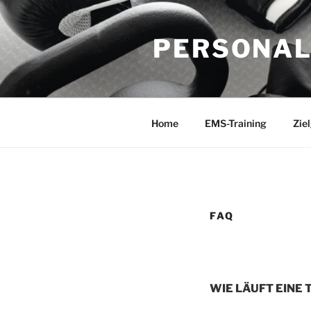
Zum
Inhalt
PERSONAL
springen
Home
EMS-Training
Zie
FAQ
WIE LÄUFT EINE 