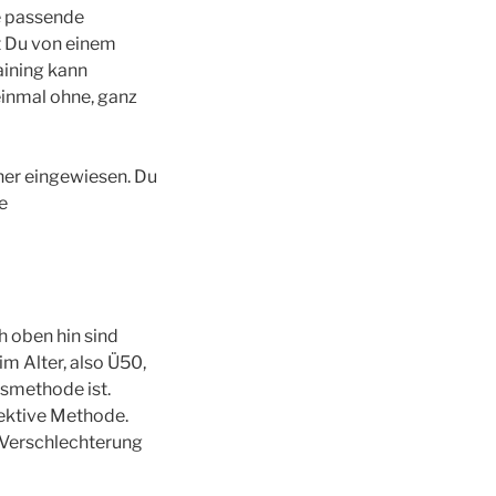
e passende
t Du von einem
aining kann
einmal ohne, ganz
iner eingewiesen. Du
e
h oben hin sind
m Alter, also Ü50,
gsmethode ist.
fektive Methode.
 Verschlechterung