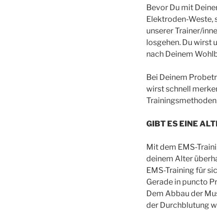
Bevor Du mit Deine
Elektroden-Weste, s
unserer Trainer/inn
losgehen. Du wirst 
nach Deinem Wohlb
Bei Deinem Probetra
wirst schnell merke
Trainingsmethoden. 
GIBT ES EINE A
Mit dem EMS-Trainin
deinem Alter überha
EMS-Training für si
Gerade in puncto Pr
Dem Abbau der Musk
der Durchblutung wi